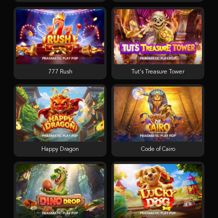
777 Rush
Tut's Treasure Tower
Happy Dragon
Code of Cairo