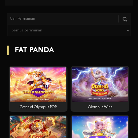
FAT PANDA
Gates of Olympus POP
Olympus Wins