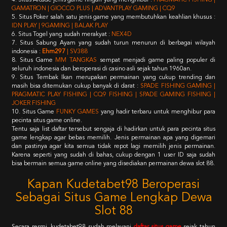
4. Situs Arcade jenis game ringan yang menghibur :
PRAGMATIC FISHING |
GAMATRON | GIOCCO PLUS | ADVANTPLAY GAMING | CQ9
5. Situs Poker salah satu jenis game yang membutuhkan keahlian khusus :
IDN PLAY | 9GAMING | BALAK PLAY
6. Situs Togel yang sudah merakyat :
NEX4D
7. Situs Sabung Ayam yang sudah turun menurun di berbagai wilayah
indonesia :
Ehm297
| SV388
8. Situs Game
MM TANGKAS
sempat menjadi game paling populer di
seluruh indonesia dan beroperasi di casino asli sejak tahun 1960an.
9. Situs Tembak Ikan merupakan permainan yang cukup trending dan
masih bisa ditemukan cukup banyak di darat :
SPADE FISHING GAMING |
PRAGMATIC PLAY FISHING | CQ9 FISHING | SPADE GAMING FISHING |
JOKER FISHING
10. Situs Game
FUNKY GAMES
yang hadir terbaru untuk menghibur para
pecinta situs game online.
Tentu saja list daftar tersebut sengaja di hadirkan untuk para pecinta situs
game lengkap agar bebas memilih. Jenis permainan apa yang digemari
dan pastinya agar kita semua tidak repot lagi memilih jenis permainan.
Karena seperti yang sudah di bahas, cukup dengan 1 user ID saja sudah
bisa bermain semua game online yang disediakan permainan dewa slot 88.
Kapan Kudetabet98 Beroperasi
Sebagai Situs Game Lengkap Dewa
Slot 88