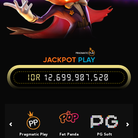
JACKPOT
PLAY
IDR
12,699,907,520
Pragmatic Play
Fat Panda
PG Soft
Slot