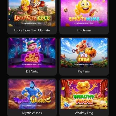
Lucky Tiger Gold Ultimate
Emotiwins
DJ Neko
Pig Farm
Mystic Wishes
Wealthy Frog