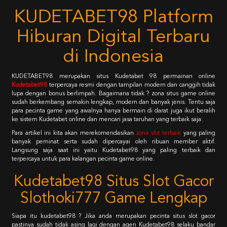
KUDETABET98 Platform
Hiburan Digital Terbaru
di Indonesia
KUDETABET98 merupakan situs Kudetabet 98 permainan online
Kudetabet98
terpercaya resmi dengan tampilan modern dan canggih tidak
lupa dengan bonus berlimpah. Bagaimana tidak ? zona situs game online
sudah berkembang semakin lengkap, modern dan banyak jenis. Tentu saja
para pecinta game yang awalnya hanya bermain di darat juga ikut beralih
ke sistem Kudetabet online dan mencari jasa taruhan yang terbaik saja.
Para artikel ini kita akan merekomendasikan
zona slot terbaik
yang paling
banyak peminat serta sudah dipercayai oleh ribuan member aktif.
Langsung saja saat ini yaitu Kudetabet98 yang paling terbaik dan
terpercaya untuk para kalangan pecinta game online.
Kudetabet98 Situs Slot Gacor
Slothoki777 Game Lengkap
Siapa itu kudetabet98 ? Jika anda merupakan pecinta situs slot gacor
pastinya sudah tidak asing lagi dengan agen Kudetabet98 selaku bandar