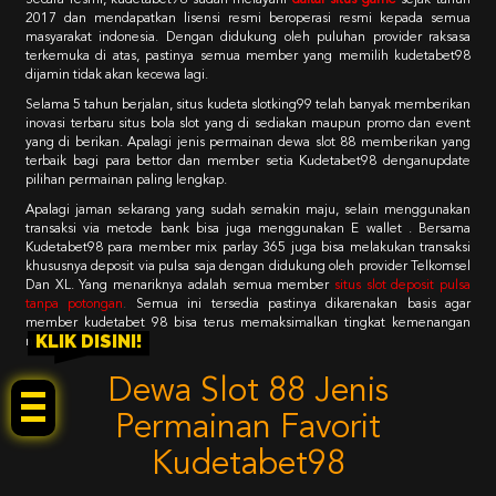
Secara resmi, kudetabet98 sudah melayani
daftar situs game
sejak tahun
2017 dan mendapatkan lisensi resmi beroperasi resmi kepada semua
masyarakat indonesia. Dengan didukung oleh puluhan provider raksasa
terkemuka di atas, pastinya semua member yang memilih kudetabet98
dijamin tidak akan kecewa lagi.
Selama 5 tahun berjalan, situs kudeta slotking99 telah banyak memberikan
inovasi terbaru situs bola slot yang di sediakan maupun promo dan event
yang di berikan. Apalagi jenis permainan dewa slot 88 memberikan yang
terbaik bagi para bettor dan member setia Kudetabet98 denganupdate
pilihan permainan paling lengkap.
Apalagi jaman sekarang yang sudah semakin maju, selain menggunakan
transaksi via metode bank bisa juga menggunakan E wallet . Bersama
Kudetabet98 para member mix parlay 365 juga bisa melakukan transaksi
khususnya deposit via pulsa saja dengan didukung oleh provider Telkomsel
Dan XL. Yang menariknya adalah semua member
situs slot deposit pulsa
tanpa potongan
.
Semua ini tersedia pastinya dikarenakan basis agar
member kudetabet 98 bisa terus memaksimalkan tingkat kemenangan
KLIK DISINI!
nya.
Dewa Slot 88 Jenis
Permainan Favorit
Kudetabet98