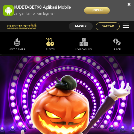
×
KUDETABET98 Aplikasi Mobile
UNDUH
Jangan tampilkan lagi hari ini
MASUK
DAFTAR
HOT GAMES
SLOTS
LIVE CASINO
RACE
;;