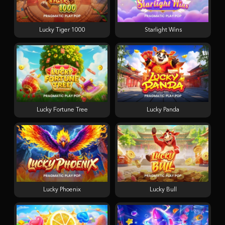
Lucky Tiger 1000
Starlight Wins
Lucky Fortune Tree
Lucky Panda
Lucky Phoenix
Lucky Bull