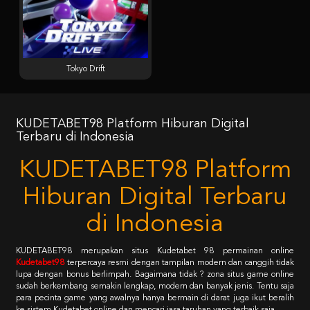
Tokyo Drift
KUDETABET98 Platform Hiburan Digital
Terbaru di Indonesia
KUDETABET98 Platform
Hiburan Digital Terbaru
di Indonesia
KUDETABET98 merupakan situs Kudetabet 98 permainan online
Kudetabet98
terpercaya resmi dengan tampilan modern dan canggih tidak
lupa dengan bonus berlimpah. Bagaimana tidak ? zona situs game online
sudah berkembang semakin lengkap, modern dan banyak jenis. Tentu saja
para pecinta game yang awalnya hanya bermain di darat juga ikut beralih
ke sistem Kudetabet online dan mencari jasa taruhan yang terbaik saja.