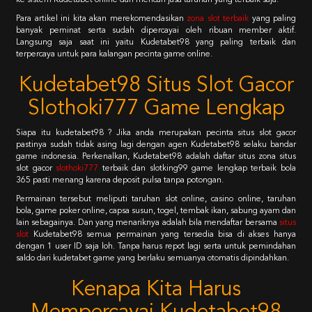
Para artikel ini kita akan merekomendasikan
zona slot terbaik
yang paling
banyak peminat serta sudah dipercayai oleh ribuan member aktif.
Langsung saja saat ini yaitu Kudetabet98 yang paling terbaik dan
terpercaya untuk para kalangan pecinta game online.
Kudetabet98 Situs Slot Gacor
Slothoki777 Game Lengkap
Siapa itu kudetabet98 ? Jika anda merupakan pecinta situs slot gacor
pastinya sudah tidak asing lagi dengan agen Kudetabet98 selaku bandar
game indonesia. Perkenalkan, Kudetabet98 adalah daftar situs zona situs
slot gacor
slothoki777
terbaik dan slotking99 game lengkap terbaik bola
365 pasti menang karena deposit pulsa tanpa potongan.
Permainan tersebut meliputi taruhan slot online, casino online, taruhan
bola, game poker online, capsa susun, togel, tembak ikan, sabung ayam dan
lain sebagainya. Dan yang menariknya adalah bila mendaftar bersama
situs
slot
Kudetabet98 semua permainan yang tersedia bisa di akses hanya
dengan 1 user ID saja loh. Tanpa harus repot lagi serta untuk pemindahan
saldo dari kudetabet game yang berlaku semuanya otomatis dipindahkan.
Kenapa Kita Harus