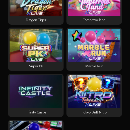
Dragon Tiger
Tomorrow land
Super PK
Marble Run
Infinity Castle
Tokyo Drift Nitro