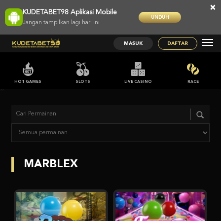
×
KUDETABET98 Aplikasi Mobile
UNDUH
Jangan tampilkan lagi hari ini
MASUK
DAFTAR
HOT GAMES
SLOTS
LIVE CASINO
RACE
;;
MARBLEX