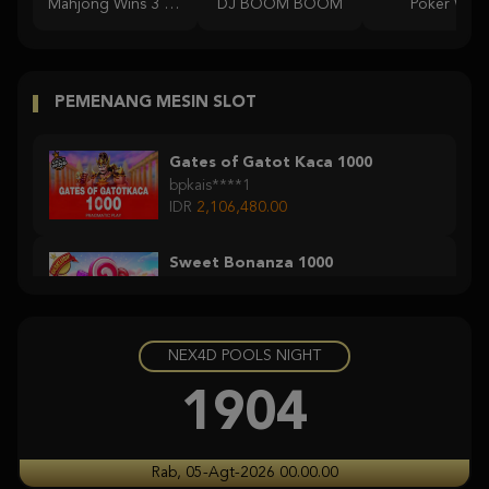
Mahjong Wins 3 – Black Scatter
DJ BOOM BOOM
Poker Win
PEMENANG MESIN SLOT
Gates of Gatot Kaca 1000
bpkais****1
IDR
2,106,480.00
Sweet Bonanza 1000
yudiga****1
IDR
1,843,010.00
NEX4D POOLS NIGHT
Gates of Olympus Super Scatter
o****a
1904
IDR
988,350.00
Starlight Princess Super Scatter
Rab, 05-Agt-2026 00.00.00
fa****9