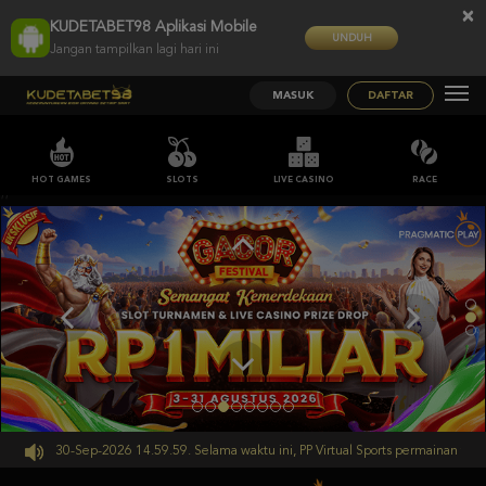
×
KUDETABET98 Aplikasi Mobile
UNDUH
Jangan tampilkan lagi hari ini
MASUK
DAFTAR
HOT GAMES
SLOTS
LIVE CASINO
RACE
;;
sampai 30-Sep-2026 14.59.59. Selama waktu ini, PP Virtual Sports permainan tidak