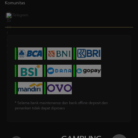
Telegram
* Selama bank maintenance dan bank offline deposit dan
penarikan tidak dapat diproses