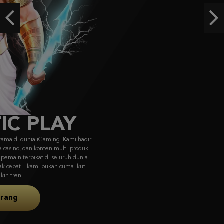
fa****9
IDR
792,950.00
Previous
Ne
Mahjong Wins - Gong Xi Fa Cai
apel****5
IDR
787,400.00
FAT PANDA
Fat Panda adalah slot brand dari Pragmatic Play yang bold dan penuh impact!
Dirancang buat nyita perhatian dan kasih gameplay seru yang nggak
ketebak. Dengan energi yang meledak-ledak, visual yang kece, dan potensi
menang besar—Fat Panda bukan cuma hiburan, tapi pembawa hoki sejati!
Coba Sekarang