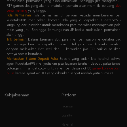
RTP games slot yang akan di mainkan, pemain akan memiliki peluang
slot
pasti menang
yang tinggi.
Pola Permainan
Pola permainan di berikan kepada member-member
kudetabet98 merupakan bocoran Pola yang di dapatkan Kudetabet98
langsung dari provider untuk membantu para member mendapatkan pola
main yang jitu. Sehingga kemungkinan JP ketika melakukan permainan
akan tinggi.
Trik bermain
Dalam bermain slot, para member wajib mengetahui trik
bermain agar bisa mendapatkan maxwin. Trik yang bisa di lakukan adalah
dengan melakukan Bet kecil dahulu kemudian jika TO naik di naikkan
betnya secara bertahap.
Manfaatkan Sistem Deposit Pulsa
Seperti yang sudah kita ketahui bahwa
agen Kudetabet98 menyediakan jasa layanan taruhan deposit pulsa tanpa
potongan. Ini sangat cocok untuk member dewa slot 88
game bola deposit
pulsa
karena syarat wd TO yang diberikan sangat rendah yaitu cuma x1.
Kebijaksanaan
Platform
Promosi
Loyalty
Referral