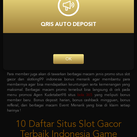
Mempercayai Kudetabet98
Slotking99 Zona Slot Terbaik
QRIS AUTO DEPOSIT
Sebagai agen online terpercaya pastinya semua pecinta taruhan harus
bergabung dengan situs yang tepat. Dengan sistem transaksi deposit dan
withdraw yang super cepat yaitu hanya memakan waktu maksimal 5 menit
saja. Semua transaksi akan diproses oleh sistem
slotking99
bersama
kudetabet98. Pastinya bersama agen Kudetabet Slot juga semua member
akan dipandu langsung oleh costumer service yang aktif 24 jam serta ramah
OK
dan berpengalaman.
Para member juga akan di tawarkan berbagai macam jenis promo situs slot
gacor dan slotking99 indonesia bonus menarik agar membantu para
membernya agar bisa mendapatkan keuntungan serta kemenangan yang
maksimal. Berbagai macam promo tersebut bisa langsung di cek pada
menu promosi Agen Kudetabet98 situs
bola 365
yang meliputi bonus
member baru. Bonus deposit harian, bonus cashback mingguan, bonus
refferal, dan berbagai macam Event Menarik yang bisa di klaim setiap
harinya !
10 Daftar Situs Slot Gacor
Terbaik Indonesia Game