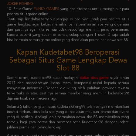
10. Situs Game
FUNKY GAMES
yang hadir terbaru untuk menghibur para
pecinta situs game online.
Tentu saja list daftar tersebut sengaja di hadirkan untuk para pecinta situs
game lengkap agar bebas memilih. Jenis permainan apa yang digemari
dan pastinya agar kita semua tidak repot lagi memilih jenis permainan.
Karena seperti yang sudah di bahas, cukup dengan 1 user ID saja sudah
bisa bermain semua game online yang disediakan permainan dewa slot 88.
Kapan Kudetabet98 Beroperasi
Sebagai Situs Game Lengkap Dewa
Slot 88
Secara resmi, kudetabet98 sudah melayani
daftar situs game
sejak tahun
2017 dan mendapatkan lisensi resmi beroperasi resmi kepada semua
masyarakat indonesia. Dengan didukung oleh puluhan provider raksasa
terkemuka di atas, pastinya semua member yang memilih kudetabet98
dijamin tidak akan kecewa lagi.
Selama 5 tahun berjalan, situs kudeta slotking99 telah banyak memberikan
inovasi terbaru situs bola slot yang di sediakan maupun promo dan event
yang di berikan. Apalagi jenis permainan dewa slot 88 memberikan yang
terbaik bagi para bettor dan member setia Kudetabet98 denganupdate
pilihan permainan paling lengkap.
Apalagi jaman sekarang yang sudah semakin maju, selain menggunakan
transaksi via metode bank bisa juga menggunakan E wallet . Bersama