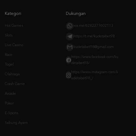
Kategori
Dukungan
Hot Games
wa.me/6282277602113
Slots
https://t.me/kudetabet98
Live Casino
kudetabet98@gmail.com
Race
https://www.facebook.com/ku
detabet98/
Togel
https://www.instagram.com/k
Olahraga
udetabet98_/
Crash Game
Arcade
Poker
E-Sports
Sabung Ayam
Komunitas