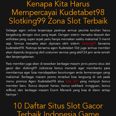
Kenapa Kita Harus
Mempercayai Kudetabet98
Slotking99 Zona Slot Terbaik
Sebagai agen online terpercaya pastinya semua pecinta taruhan harus
bergabung dengan situs yang tepat. Dengan sistem transaksi deposit dan
withdraw yang super cepat yaitu hanya memakan waktu maksimal 5 menit
saja. Semua transaksi akan diproses oleh sistem
slotking99
bersama
kudetabet98. Pastinya bersama agen Kudetabet Slot juga semua member
akan dipandu langsung oleh costumer service yang aktif 24 jam serta ramah
dan berpengalaman.
Para member juga akan di tawarkan berbagai macam jenis promo situs slot
gacor dan slotking99 indonesia bonus menarik agar membantu para
membernya agar bisa mendapatkan keuntungan serta kemenangan yang
maksimal. Berbagai macam promo tersebut bisa langsung di cek pada
menu promosi Agen Kudetabet98 situs
bola 365
yang meliputi bonus
member baru. Bonus deposit harian, bonus cashback mingguan, bonus
refferal, dan berbagai macam Event Menarik yang bisa di klaim setiap
harinya !
10 Daftar Situs Slot Gacor
Terbaik Indonesia Game