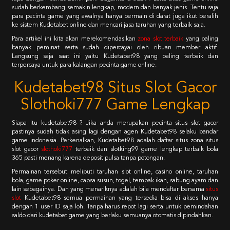
sudah berkembang semakin lengkap, modern dan banyak jenis. Tentu saja
para pecinta game yang awalnya hanya bermain di darat juga ikut beralih
ke sistem Kudetabet online dan mencari jasa taruhan yang terbaik saja.
Para artikel ini kita akan merekomendasikan
zona slot terbaik
yang paling
banyak peminat serta sudah dipercayai oleh ribuan member aktif.
Langsung saja saat ini yaitu Kudetabet98 yang paling terbaik dan
terpercaya untuk para kalangan pecinta game online.
Kudetabet98 Situs Slot Gacor
Slothoki777 Game Lengkap
Siapa itu kudetabet98 ? Jika anda merupakan pecinta situs slot gacor
pastinya sudah tidak asing lagi dengan agen Kudetabet98 selaku bandar
game indonesia. Perkenalkan, Kudetabet98 adalah daftar situs zona situs
slot gacor
slothoki777
terbaik dan slotking99 game lengkap terbaik bola
365 pasti menang karena deposit pulsa tanpa potongan.
Permainan tersebut meliputi taruhan slot online, casino online, taruhan
bola, game poker online, capsa susun, togel, tembak ikan, sabung ayam dan
lain sebagainya. Dan yang menariknya adalah bila mendaftar bersama
situs
slot
Kudetabet98 semua permainan yang tersedia bisa di akses hanya
dengan 1 user ID saja loh. Tanpa harus repot lagi serta untuk pemindahan
saldo dari kudetabet game yang berlaku semuanya otomatis dipindahkan.