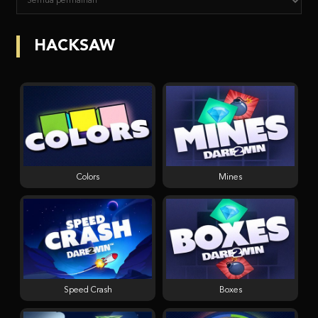
HACKSAW
Colors
Mines
Speed Crash
Boxes