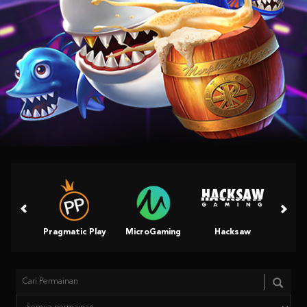
Pragmatic Play
MicroGaming
Hacksaw
King