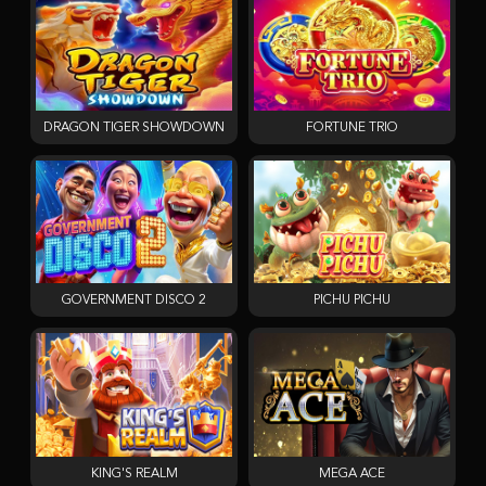
DRAGON TIGER SHOWDOWN
FORTUNE TRIO
GOVERNMENT DISCO 2
PICHU PICHU
KING'S REALM
MEGA ACE