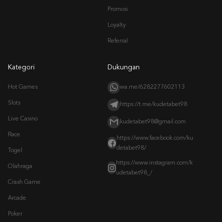
Promosi
Loyalty
Referral
Kategori
Dukungan
Hot Games
wa.me/6282277602113
Slots
https://t.me/kudetabet98
Live Casino
kudetabet98@gmail.com
Race
https://www.facebook.com/ku
detabet98/
Togel
https://www.instagram.com/k
Olahraga
udetabet98_/
Crash Game
Arcade
Poker