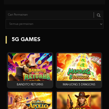
5G GAMES
BANDITO RETURNS
MAHJONG 5 DRAGONS