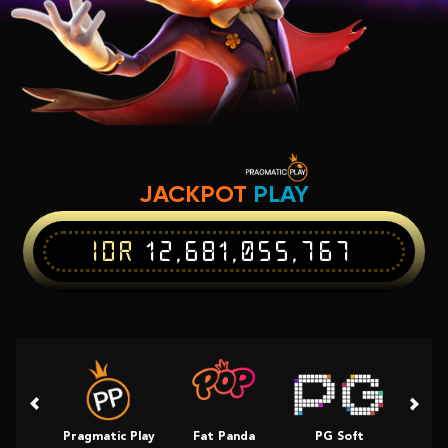
JACKPOT
PLAY
IDR
12,681,055,767
Pragmatic Play
Fat Panda
PG Soft
Slot