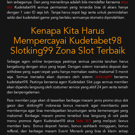
lain sebagainya. Dan yang menariknya adalah bila mendaftar bersama
situs
slot
Kudetabet98 semua permainan yang tersedia bisa di akses hanya
dengan 1 user ID saja loh. Tanpa harus repot lagi serta untuk pemindahan
saldo dari kudetabet game yang berlaku semuanya otomatis dipindahkan.
Kenapa Kita Harus
Mempercayai Kudetabet98
Slotking99 Zona Slot Terbaik
Sebagai agen online terpercaya pastinya semua pecinta taruhan harus
bergabung dengan situs yang tepat. Dengan sistem transaksi deposit dan
withdraw yang super cepat yaitu hanya memakan waktu maksimal 5 menit
saja. Semua transaksi akan diproses oleh sistem
slotking99
bersama
kudetabet98. Pastinya bersama agen Kudetabet Slot juga semua member
akan dipandu langsung oleh costumer service yang aktif 24 jam serta ramah
dan berpengalaman.
Para member juga akan di tawarkan berbagai macam jenis promo situs slot
gacor dan slotking99 indonesia bonus menarik agar membantu para
membernya agar bisa mendapatkan keuntungan serta kemenangan yang
maksimal. Berbagai macam promo tersebut bisa langsung di cek pada
menu promosi Agen Kudetabet98 situs
bola 365
yang meliputi bonus
member baru. Bonus deposit harian, bonus cashback mingguan, bonus
refferal, dan berbagai macam Event Menarik yang bisa di klaim setiap