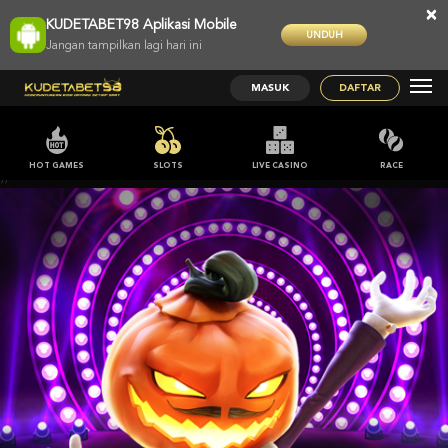
×
KUDETABET98 Aplikasi Mobile
UNDUH
Jangan tampilkan lagi hari ini
MASUK
DAFTAR
HOT GAMES
SLOTS
LIVE CASINO
RACE
;;