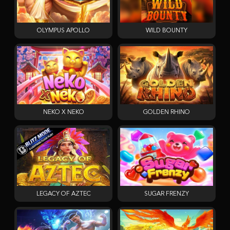
OLYMPUS APOLLO
WILD BOUNTY
NEKO X NEKO
GOLDEN RHINO
LEGACY OF AZTEC
SUGAR FRENZY