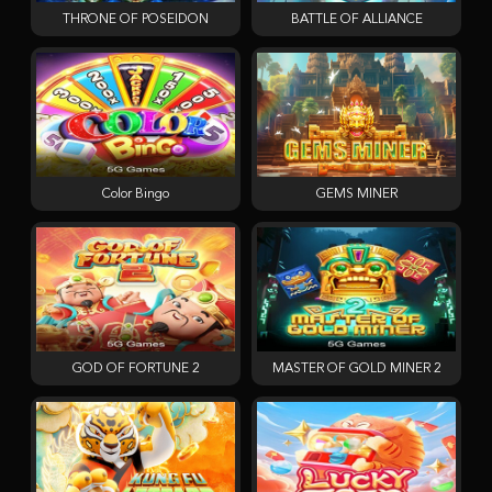
THRONE OF POSEIDON
BATTLE OF ALLIANCE
Color Bingo
GEMS MINER
GOD OF FORTUNE 2
MASTER OF GOLD MINER 2