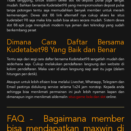
Tidak tanggung, untuk sistem dewa slot 88 deposit pulsa juga sangat
mudah. Bahkan bersama Kudetabet98 yang mempromosikan deposit pulsa
tanpa potongan tentu saja memudahkan banyak member untuk meraih
kemenangan. Dewa slot 88 link alternatif nya cukup akses ke situs
kudetabet 98 saja maka kita sudah bisa akses secara mudah. Sistem dewa
slot 88 apk juga mengikuti modern nya jaman dan teknologi yang sudah
berkembang pesat
Dimana Cara Daftar Bersama
Kudetabet98 Yang Baik dan Benar
Tentu saja dari segi cara daftar bersama Kudetabet98 sangatlah mudah dan
sederhana saja. Cukup melakukan pendaftaran langsung dari website di
kolom pendaftaran. Maka user id akan langsung siap saat itu juga (dalam
hitungan per detik).
Ataupun untuk lebih efisien bisa melalui Livechat, Whatsapp, Telegram dan
Email pastinya didukung service selama 1x24 jam nonstop. Kepada anda
sehingga bisa menikmati permainan ini jauh lebih nyaman kapan dan
dimanapun ingin menikmati aldernalin
situs game bola dan slot
online.
FAQ - Bagaimana member
bisa mendapatkan maxwin di