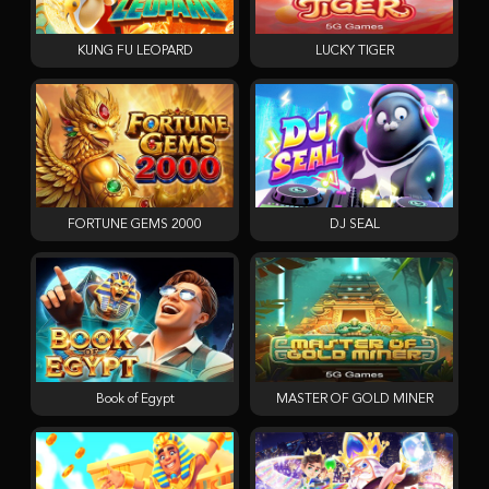
KUNG FU LEOPARD
LUCKY TIGER
FORTUNE GEMS 2000
DJ SEAL
Book of Egypt
MASTER OF GOLD MINER